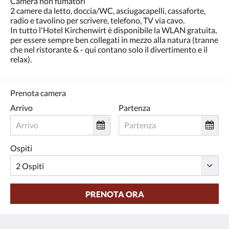
Camera non fumatori
tasti
2 camere da letto, doccia/WC, asciugacapelli, cassaforte,
Avanti
radio e tavolino per scrivere, telefono, TV via cavo.
e
In tutto l'Hotel Kirchenwirt è disponibile la WLAN gratuita,
Indietro.
per essere sempre ben collegati in mezzo alla natura (tranne
che nel ristorante & - qui contano solo il divertimento e il
relax).
Prenota camera
Arrivo
Partenza
Ospiti
PRENOTA ORA