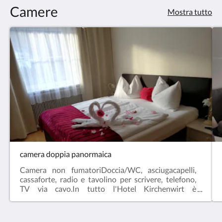
Camere
Mostra tutto
camera doppia panormaica
Camera non fumatoriDoccia/WC, asciugacapelli,
cassaforte, radio e tavolino per scrivere, telefono,
TV via cavo.In tutto l'Hotel Kirchenwirt è
disponibile la WLAN gratuita, per essere sempre
ben collegati in mezzo alla natura (tranne che nel
ristorante & - qui contano solo il divertimento e il