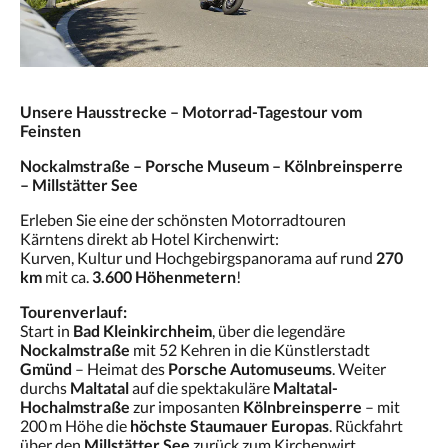
Unsere Hausstrecke – Motorrad-Tagestour vom
Feinsten
Nockalmstraße – Porsche Museum – Kölnbreinsperre
– Millstätter See
Erleben Sie eine der schönsten Motorradtouren
Kärntens direkt ab Hotel Kirchenwirt:
Kurven, Kultur und Hochgebirgspanorama auf rund
270
km
mit ca.
3.600 Höhenmetern
!
Tourenverlauf:
Start in
Bad Kleinkirchheim
, über die legendäre
Nockalmstraße
mit 52 Kehren in die Künstlerstadt
Gmünd
– Heimat des
Porsche Automuseums
. Weiter
durchs
Maltatal
auf die spektakuläre
Maltatal-
Hochalmstraße
zur imposanten
Kölnbreinsperre
– mit
200 m Höhe die
höchste Staumauer Europas
. Rückfahrt
über den
Millstätter See
zurück zum Kirchenwirt.