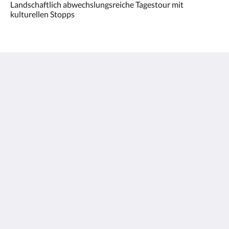
Landschaftlich abwechslungsreiche Tagestour mit
kulturellen Stopps
Hotel Kirchenwirt
Margeritenweg 2
Kleinkirchheim Kärnten 9546
Austria
+43 (0)42408890
hotel@kirchenwirt.or.at
Soziale Medien
Mehr