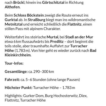
nach
Brückl
, hinein ins
Görtschitztal
in Richtung
Althofen
.
Beim
Schloss Böckstein
zweigt die Route erneut ins
Gurktal
ab. In
Straßburg
biegt man ins wildromantische
Metnitztal
und erreicht schließlich die
Flattnitz
, einen
stillen Pass mit alpinem Charakter.
Weiterfahrt ins steirische
Murtal
, bei
Stadl an der Mur
etwa 6 km flussaufwärts bis
Predlitz
– dort beginnt die
teils steile, aber traumhafte Auffahrt zur
Turracher
Höhe
(1.783 m). Von hier geht es wieder zurück nach
Bad
Kleinkirchheim
.
Tour-Infos:
Gesamtlänge:
ca. 290–300 km
Fahrzeit:
ca. 5–6 Stunden (ohne lange Pausen)
Höchster Punkt:
Turracher Höhe – 1.783 m
Highlights: Gurker Dom, Burg Hochosterwitz, Diex,
Flattnitz, Turracher Höhe