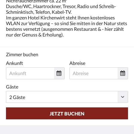
Nichtraucherzimmer ca. 22 m²
oder
Dusche/WC, Haartrockner, Tresor, Radio und Schreib-
Weiter,
Schminktisch, Telefon, Kabel-TV.
um
Im ganzen Hotel Kirchenwirt steht Ihnen kostenloses
sich
WLAN zur Verfügung – so sind Sie mitten in der Natur stets
die
bestens vernetzt (ausgenommen Restaurant & - hier zählt
Bilder
nur der Genuss & Erholung).
anzusehen.
Zimmer buchen
Ankunft
Abreise
Gäste
JETZT BUCHEN