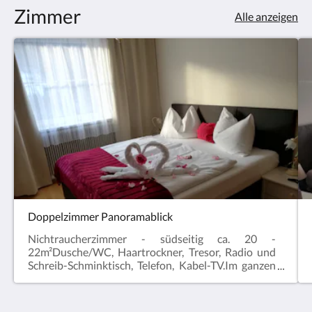
Zimmer
Alle anzeigen
Doppelzimmer Panoramablick
Nichtraucherzimmer - südseitig ca. 20 -
22m²Dusche/WC, Haartrockner, Tresor, Radio und
Schreib-Schminktisch, Telefon, Kabel-TV.Im ganzen
Hotel Kirchenwirt steht Ihnen kostenloses WLAN
zur Verfügung – so sind Sie mitten in der Natur stets
bestens vernetzt (ausgenommen Restaurant & -