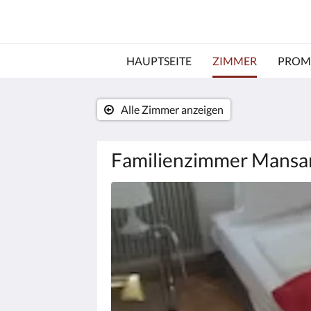
HAUPTSEITE
ZIMMER
PROM
Alle Zimmer anzeigen
Familienzimmer Mansa
Es
wird
unten
eine
Slideshow
angezeigt.
Bitte
tippen
Sie
auf