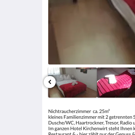
Zurück
oder
Weiter,
um
sich
die
Bilder
anzusehen.
Nichtraucherzimmer ca. 25m²
kleines Familienzimmer mit 2 getrennten
Dusche/WC, Haartrockner, Tresor, Radio u
Im ganzen Hotel Kirchenwirt steht Ihnen 
Restaurant & - hier zählt nur der Genuss &